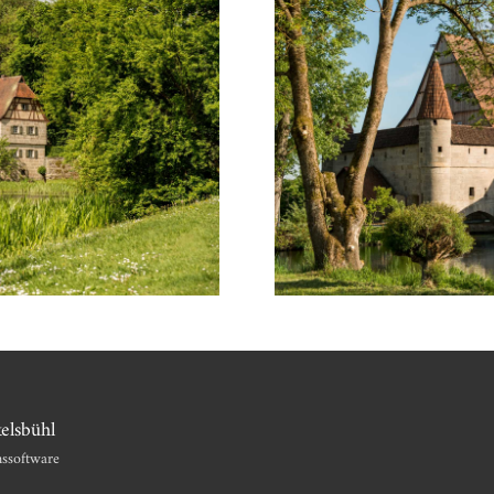
elsbühl
nssoftware